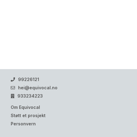
99226121
hei@equivocal.no
933234223
Om Equivocal
Støtt et prosjekt
Personvern